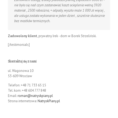
nie było się nad czym zastanawiać koszt ocieplenia wełną 3920
materiał , 2500 robocizna, + odpady, wyszło może 1 000 zł więcej ,
ale usługa została wykonania w jeden dzień , szczelnie skutecznie
bez mostków termicznych.
Zadowolony klient
,
prywatny Irek - dom w Borek Strzeliński.
[/testimonials]
Skontaktuj się z nami
ul. Wagonowa 10
53-609 Wrocław
Telefon: +48 71 733 65 15
Tel. kom: +48 604 777 848
Email:
roman@natryskpiany.pl
Strona internetowa:
NatryskPiany.pl