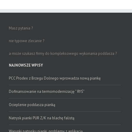
Masz pytania ?
nie typowe zlecanie ?
a może szukasz firmy do kompleksowego wykonania poddasza ?
NAJNOWSZE WPISY
PCC Prodex z Brzegu Dolnego wprowadza nową piankę
Dofinansowanie na termomodernizację ” RYŚ”
Ocieplenie poddasza pianką
Natrysk pianki PUR Z/K na blachę falistą
Warunki natrysku pianki, problemy z aplikacją