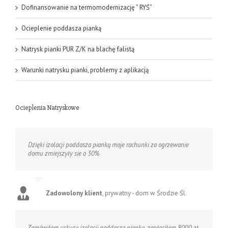
Dofinansowanie na termomodernizację ” RYŚ”
Ocieplenie poddasza pianką
Natrysk pianki PUR Z/K na blachę falistą
Warunki natrysku pianki, problemy z aplikacją
Ocieplenia Natryskowe
Dzięki izolacji poddasza pianką moje rachunki za ogrzewanie
domu zmiejszyły sie o 30%
Zadowolony klient
,
prywatny - dom w Środzie Śl.
Zamówiłem usługę izolacji poddasza pianką, zapłaciłem 8000 zł -