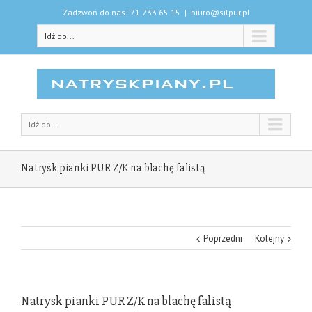
Zadzwoń do nas! 71 733 65 15
|
biuro@silpur.pl
Idź do...
Idź do...
Natrysk pianki PUR Z/K na blachę falistą
Poprzedni
Kolejny
Natrysk pianki PUR Z/K na blachę falistą